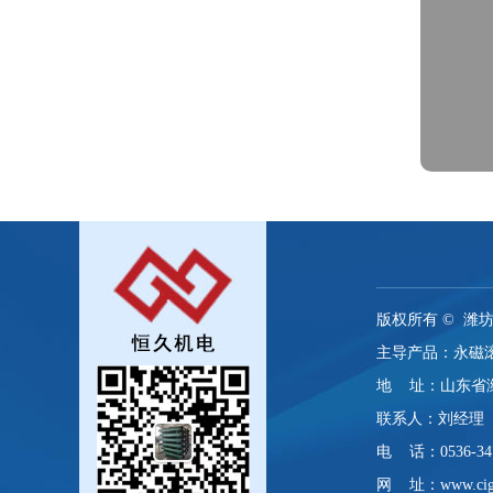
版权所有 ©
潍
主导产品：永磁
地 址：山东省
联系人：刘经理 152
电 话：0536-347
网 址：www.cigu