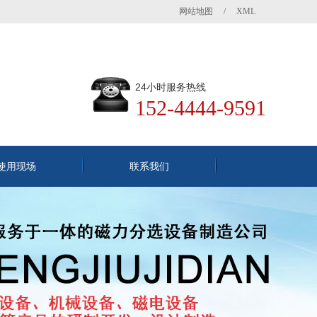
网站地图
/
XML
24小时服务热线
152-4444-9591
使用现场
联系我们