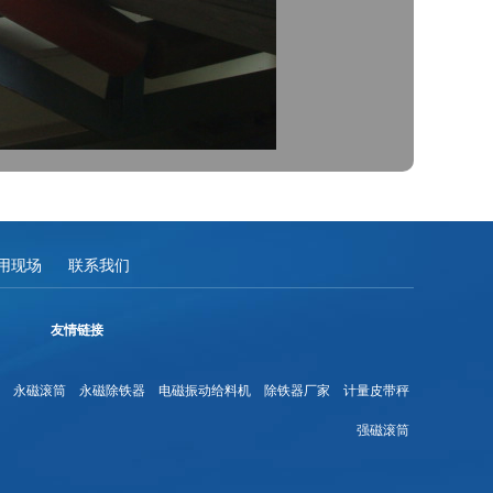
用现场
联系我们
友情链接
永磁滚筒
永磁除铁器
电磁振动给料机
除铁器厂家
计量皮带秤
强磁滚筒