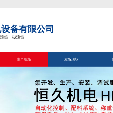
电设备有限公司
滚筒，磁滚筒
生产现场
发货现场