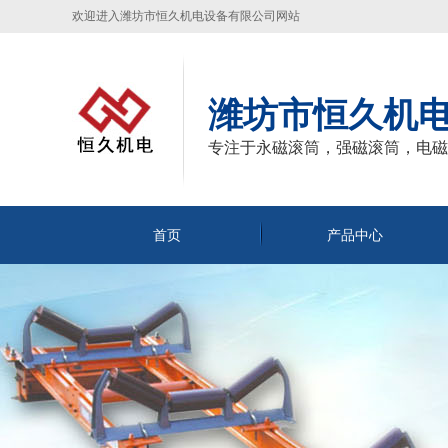
欢迎进入潍坊市恒久机电设备有限公司网站
潍坊市恒久机
专注于永磁滚筒，强磁滚筒，电磁
首页
产品中心