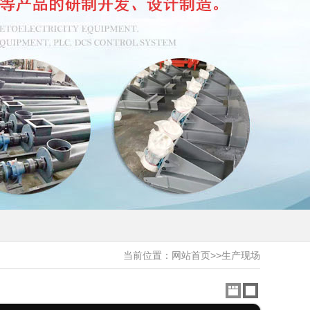
当前位置：
网站首页
>>
生产现场