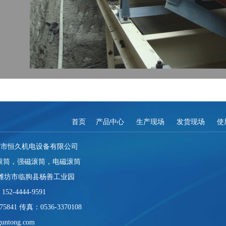
首页
产品中心
生产现场
发货现场
使
坊市恒久机电设备有限公司
滚筒，强磁滚筒，电磁滚筒
潍坊市临朐县杨善工业园
-4444-9591
5841 传真：0536-3370108
ntong.com