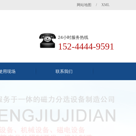
网站地图
/
XML
24小时服务热线
152-4444-9591
使用现场
联系我们