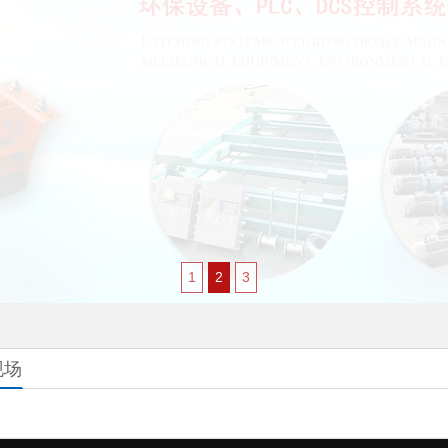
1
2
3
现场