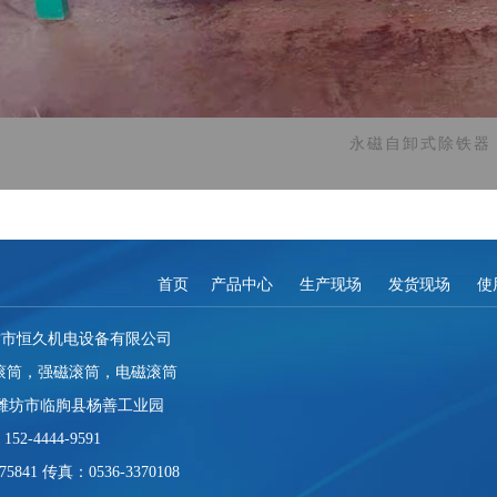
永磁自卸式除铁器
首页
产品中心
生产现场
发货现场
使
坊市恒久机电设备有限公司
滚筒，强磁滚筒，电磁滚筒
潍坊市临朐县杨善工业园
-4444-9591
5841 传真：0536-3370108